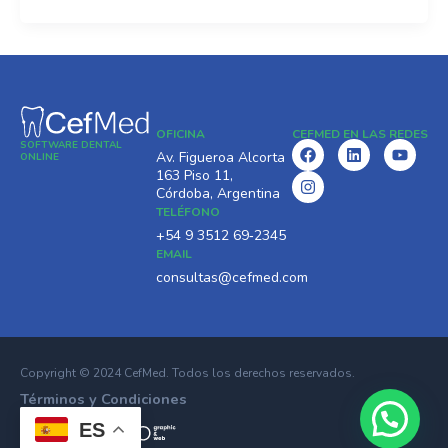
OFICINA
CEFMED EN LAS REDES
SOFTWARE DENTAL
F
I
L
Y
Av. Figueroa Alcorta
ONLINE
a
n
i
o
163 Piso 11,
c
s
n
u
Córdoba, Argentina
e
t
k
t
TELÉFONO
b
a
e
u
o
g
d
b
‪+54 9 3512 69‑2345‬
o
r
i
e
EMAIL
k
a
n
consultas@cefmed.com
m
Copyright © 2024 CefMed. Todos los derechos reservados.
Términos y Condiciones
Desarrollado por
ES