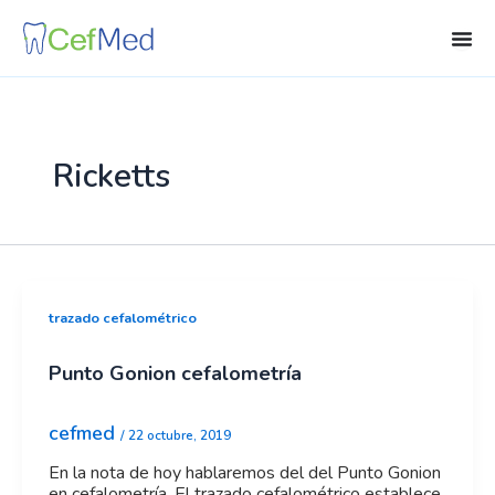
Ir
al
contenido
Ricketts
trazado cefalométrico
Punto Gonion cefalometría
cefmed
/
22 octubre, 2019
En la nota de hoy hablaremos del del Punto Gonion
en cefalometría. El trazado cefalométrico establece