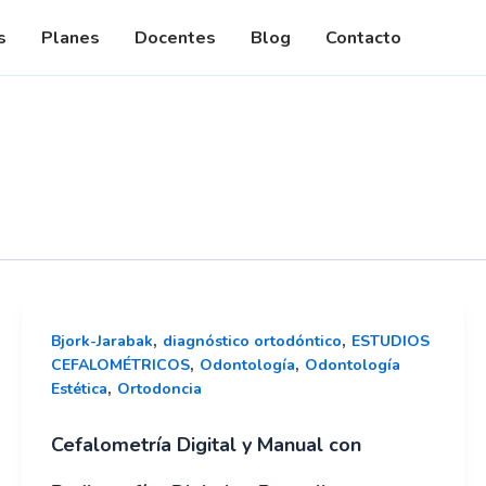
dades
s
Planes
Docentes
Blog
Contacto
,
,
Bjork-Jarabak
diagnóstico ortodóntico
ESTUDIOS
,
,
CEFALOMÉTRICOS
Odontología
Odontología
,
Estética
Ortodoncia
Cefalometría Digital y Manual con