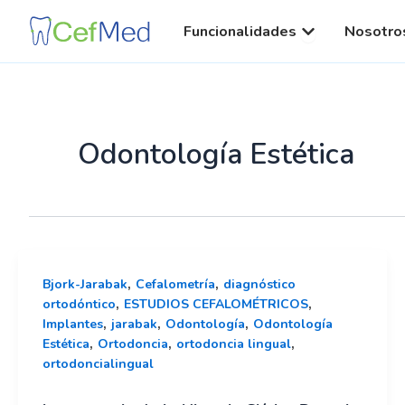
Ir
al
Open Funcionali
Funcionalidades
Nosotro
contenido
Odontología Estética
,
,
Bjork-Jarabak
Cefalometría
diagnóstico
,
,
ortodóntico
ESTUDIOS CEFALOMÉTRICOS
,
,
,
Implantes
jarabak
Odontología
Odontología
,
,
,
Estética
Ortodoncia
ortodoncia lingual
ortodoncialingual