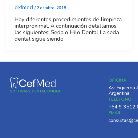
cefmed
/
2 octubre, 2018
Hay diferentes procedimientos de limpieza
interproximal. A continuación detallamos
las siguientes: Seda o Hilo Dental La seda
dental sigue siendo
OFICINA
Av. Figueroa 
SOFTWARE DENTAL ONLINE
Argentina
TELÉFONO
‪+54 9 3512 
EMAIL
consultas@c