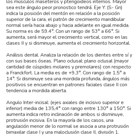
los músculos maseteros y pterigoideos internos. Mayor
sea este ángulo peor pronostico tendrá. Eje Y: (S- Gn)
indica la posición del mentón en relación a la posición
superior de la cara, el patrón de crecimiento mandibular
normal sería hacia abajo y hacia adelante en igual medida.
Su norma es de 59.4°. Con un rango de 53° a 66°. Si
aumenta, será mayor el crecimiento vertical, como en las
clases II y si disminuye, aumenta el crecimiento horizontal.
Análisis dental. Analiza la relación de los dientes entre sí y
con sus bases óseas. Plano oclusal: plano oclusal (mayor
cantidad de cúspides molares y premolares) con respecto
a Franckfort. La media es de +9,3°. Con rango de 1,5° a
14°. Si disminuye sea una mordida profunda, ángulos más
positivos se encuentran en patrones faciales clase II con
tendencia a mordida abierta.
Angulo Inter-incisal: (ejes axiales de incisivo superior e
inferior) media de 135,4° con rango entre 130° a 150°. Si
aumenta indica retro inclinación de ambos si disminuye,
protrusión incisiva. En la mayoría de los casos, una
angulación menor de lo normal se asocia a una protrusión
bimaxilar clase I y una maloclusión clase II, división 1.