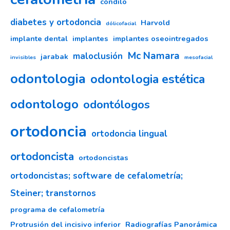
cóndilo
diabetes y ortodoncia
Harvold
dólicofacial
implante dental
implantes
implantes oseointregados
Mc Namara
maloclusión
jarabak
invisibles
mesofacial
odontologia
odontologia estética
odontologo
odontólogos
ortodoncia
ortodoncia lingual
ortodoncista
ortodoncistas
ortodoncistas; software de cefalometría;
Steiner; transtornos
programa de cefalometría
Protrusión del incisivo inferior
Radiografías Panorámica