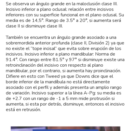
Se observa un ángulo grande en la maloclusión clase III.
Incisivo inferior a plano oclusal: relación entre incisivos
inferiores con su superficie funcional en el plano oclusal. Su
media es de 14,5°. Rango de 3.5° a 20°, si aumenta será
clase II si disminuye clase III.
También se encuentra un ángulo grande asociado a una
sobremordida anterior profunda (clase II, División 2) ya que
no existe el “tope incisal” que evita sobre erupción de los
incisivos. Incisivo inferior a plano mandibular: Norma de
91.4°. Con rango entre 81.5° y 97° si disminuye existe una
retroinclinación del incisivo con respecto al plano
mandibular, por el contrario, si aumenta hay proinclinación.
Difiere en esto con Tweed ya que Downs dice que el
borde inferior de la mandíbula no está directamente
asociado con el perfil y además presenta un amplio rango
de variación. Incisivo superior a la línea A-Pg: su media es
de +2.7 con un rango de -1 a 5 mm mide protrusión si
aumenta, si esta por detrás, disminuye, entonces el incisivo
está en retrusión.