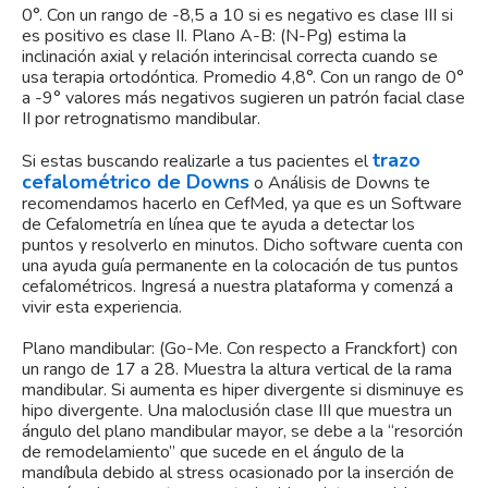
0°. Con un rango de -8,5 a 10 si es negativo es clase III si
es positivo es clase II. Plano A-B: (N-Pg) estima la
inclinación axial y relación interincisal correcta cuando se
usa terapia ortodóntica. Promedio 4,8°. Con un rango de 0°
a -9° valores más negativos sugieren un patrón facial clase
II por retrognatismo mandibular.
trazo
Si estas buscando realizarle a tus pacientes el
cefalométrico de Downs
o Análisis de Downs te
recomendamos hacerlo en CefMed, ya que es un Software
de Cefalometría en línea que te ayuda a detectar los
puntos y resolverlo en minutos. Dicho software cuenta con
una ayuda guía permanente en la colocación de tus puntos
cefalométricos. Ingresá a nuestra plataforma y comenzá a
vivir esta experiencia.
Plano mandibular: (Go-Me. Con respecto a Franckfort) con
un rango de 17 a 28. Muestra la altura vertical de la rama
mandibular. Si aumenta es hiper divergente si disminuye es
hipo divergente. Una maloclusión clase III que muestra un
ángulo del plano mandibular mayor, se debe a la “resorción
de remodelamiento” que sucede en el ángulo de la
mandíbula debido al stress ocasionado por la inserción de