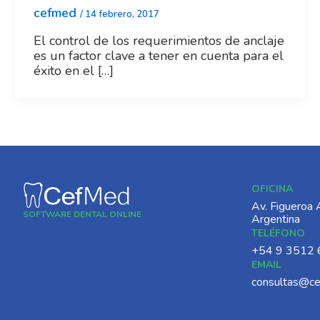
cefmed
/
14 febrero, 2017
El control de los requerimientos de anclaje
es un factor clave a tener en cuenta para el
éxito en el […]
OFICINA
Av. Figueroa 
SOFTWARE DENTAL ONLINE
Argentina
TELÉFONO
‪+54 9 3512 
EMAIL
consultas@c