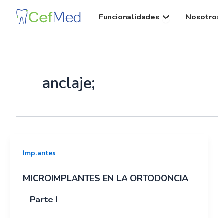
Ir
al
Open Funcionali
Funcionalidades
Nosotro
contenido
anclaje;
Implantes
MICROIMPLANTES EN LA ORTODONCIA
– Parte I-