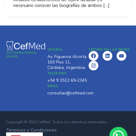
necesario conocer las biografías de ambos […]
OFICINA
CEFMED EN LAS REDES
SOFTWARE DENTAL
F
I
L
Y
Av. Figueroa Alcorta
ONLINE
a
n
i
o
163 Piso 11,
c
s
n
u
Córdoba, Argentina
e
t
k
t
TELÉFONO
b
a
e
u
o
g
d
b
‪+54 9 3512 69‑2345‬
o
r
i
e
EMAIL
k
a
n
consultas@cefmed.com
m
Copyright © 2024 CefMed. Todos los derechos reservados.
Términos y Condiciones