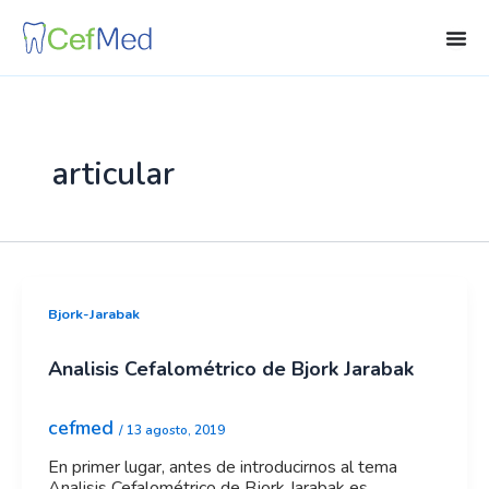
Ir
al
contenido
articular
Bjork-Jarabak
Analisis Cefalométrico de Bjork Jarabak
cefmed
/
13 agosto, 2019
En primer lugar, antes de introducirnos al tema
Analisis Cefalométrico de Bjork Jarabak es