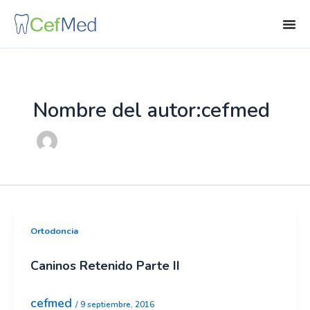
Ir
al
contenido
Nombre del autor:cefmed
Ortodoncia
Caninos Retenido Parte II
cefmed
/
9 septiembre, 2016