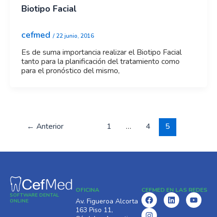
Biotipo Facial
cefmed
/
22 junio, 2016
Es de suma importancia realizar el Biotipo Facial
tanto para la planificación del tratamiento como
para el pronóstico del mismo,
←
Anterior
1
…
4
5
OFICINA
CEFMED EN LAS REDES
SOFTWARE DENTAL
F
I
L
Y
Av. Figueroa Alcorta
ONLINE
a
n
i
o
163 Piso 11,
c
s
n
u