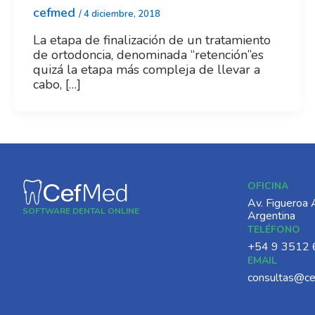
cefmed
/
4 diciembre, 2018
La etapa de finalización de un tratamiento
de ortodoncia, denominada “retención”es
quizá la etapa más compleja de llevar a
cabo, […]
OFICINA
Av. Figueroa 
SOFTWARE DENTAL ONLINE
Argentina
TELÉFONO
‪+54 9 3512 
EMAIL
consultas@c