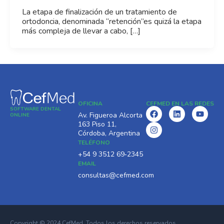
La etapa de finalización de un tratamiento de
ortodoncia, denominada “retención”es quizá la etapa
más compleja de llevar a cabo, […]
OFICINA
CEFMED EN LAS REDES
SOFTWARE DENTAL
F
I
L
Y
Av. Figueroa Alcorta
ONLINE
a
n
i
o
163 Piso 11,
c
s
n
u
Córdoba, Argentina
e
t
k
t
TELÉFONO
b
a
e
u
o
g
d
b
‪+54 9 3512 69‑2345‬
o
r
i
e
EMAIL
k
a
n
consultas@cefmed.com
m
Copyright © 2024 CefMed. Todos los derechos reservados.