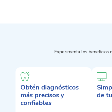
ó
n
S
o
c
i
a
l
Experimenta los beneficios 
Obtén diagnósticos
Simpl
más precisos y
de tu
confiables