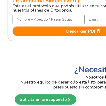
Cefalograma Biotipo (Vert)
Este es el protocolo que podrás utilizar en tu con
nuestros planes de Ortodoncia.
N
E
o
m
m
a
Descargar PDF
b
i
r
l
e
y
A
p
e
l
¿Necesit
l
i
¡Nosotros 
d
Nuestro equipo de desarrollo está listo para
o
presupuesto sin compromiso 
/
R
a
Solicita un presupuesto
z