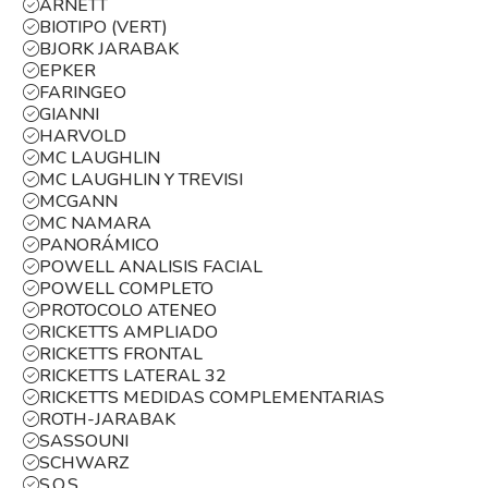
ARNETT
BIOTIPO (VERT)
BJORK JARABAK
EPKER
FARINGEO
GIANNI
HARVOLD
MC LAUGHLIN
MC LAUGHLIN Y TREVISI
MCGANN
MC NAMARA
PANORÁMICO
POWELL ANALISIS FACIAL
POWELL COMPLETO
PROTOCOLO ATENEO
RICKETTS AMPLIADO
RICKETTS FRONTAL
RICKETTS LATERAL 32
RICKETTS MEDIDAS COMPLEMENTARIAS
ROTH-JARABAK
SASSOUNI
SCHWARZ
S.O.S