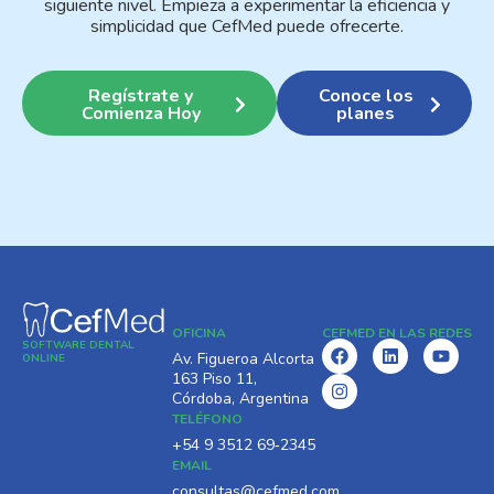
siguiente nivel. Empieza a experimentar la eficiencia y
simplicidad que CefMed puede ofrecerte.
Regístrate y
Conoce los
Comienza Hoy
planes
OFICINA
CEFMED EN LAS REDES
SOFTWARE DENTAL
F
I
L
Y
Av. Figueroa Alcorta
ONLINE
a
n
i
o
163 Piso 11,
c
s
n
u
Córdoba, Argentina
e
t
k
t
TELÉFONO
b
a
e
u
o
g
d
b
‪+54 9 3512 69‑2345‬
o
r
i
e
EMAIL
k
a
n
consultas@cefmed.com